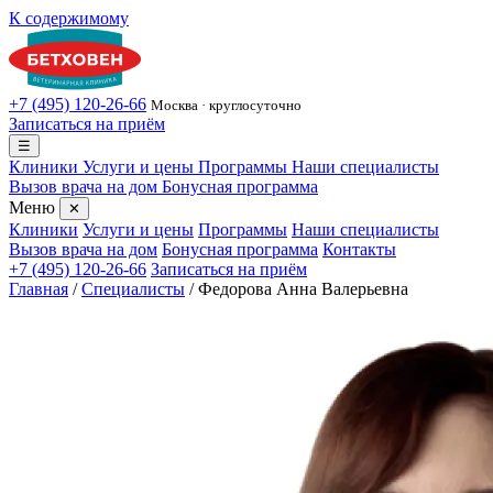
К содержимому
+7 (495) 120-26-66
Москва · круглосуточно
Записаться на приём
☰
Клиники
Услуги и цены
Программы
Наши специалисты
Вызов врача на дом
Бонусная программа
Меню
✕
Клиники
Услуги и цены
Программы
Наши специалисты
Вызов врача на дом
Бонусная программа
Контакты
+7 (495) 120-26-66
Записаться на приём
Главная
/
Специалисты
/
Федорова Анна Валерьевна