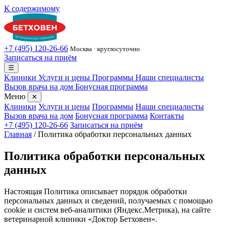
К содержимому
+7 (495) 120-26-66
Москва · круглосуточно
Записаться на приём
☰
Клиники
Услуги и цены
Программы
Наши специалисты
Вызов врача на дом
Бонусная программа
Меню
✕
Клиники
Услуги и цены
Программы
Наши специалисты
Вызов врача на дом
Бонусная программа
Контакты
+7 (495) 120-26-66
Записаться на приём
Главная
/
Политика обработки персональных данных
Политика обработки персональных
данных
Настоящая Политика описывает порядок обработки
персональных данных и сведений, получаемых с помощью
cookie и систем веб-аналитики (Яндекс.Метрика), на сайте
ветеринарной клиники «Доктор Бетховен».