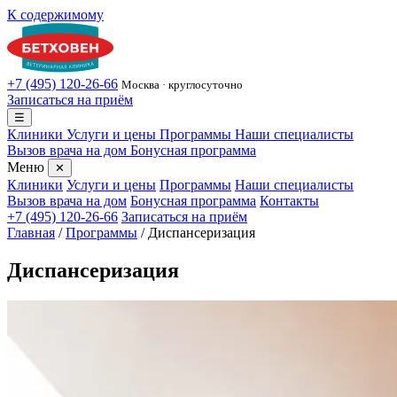
К содержимому
+7 (495) 120-26-66
Москва · круглосуточно
Записаться на приём
☰
Клиники
Услуги и цены
Программы
Наши специалисты
Вызов врача на дом
Бонусная программа
Меню
✕
Клиники
Услуги и цены
Программы
Наши специалисты
Вызов врача на дом
Бонусная программа
Контакты
+7 (495) 120-26-66
Записаться на приём
Главная
/
Программы
/
Диспансеризация
Диспансеризация