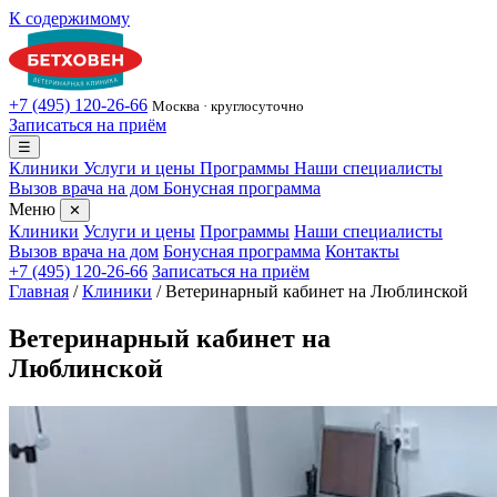
К содержимому
+7 (495) 120-26-66
Москва · круглосуточно
Записаться на приём
☰
Клиники
Услуги и цены
Программы
Наши специалисты
Вызов врача на дом
Бонусная программа
Меню
✕
Клиники
Услуги и цены
Программы
Наши специалисты
Вызов врача на дом
Бонусная программа
Контакты
+7 (495) 120-26-66
Записаться на приём
Главная
/
Клиники
/
Ветеринарный кабинет на Люблинской
Ветеринарный кабинет на
Люблинской